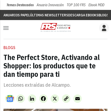
Temas Destacados
Anuario Innovación
TOP 100 FRS
Ebook MDD
Su
ANUARIOS PAPEL
ÚLTIMAS NEWSLETTERS
DESCARGA EBOOKS
BLOGS
V
BLOGS
The Perfect Store, Activando al
Shopper: los productos que te
dan tiempo para ti
Lecciones extraídas de Alcampo.
WhatsApp
LinkedIn
Facebook
X
Copy
Email
Link