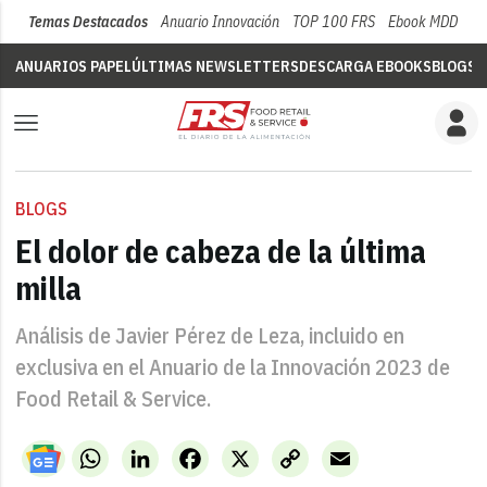
Temas Destacados
Anuario Innovación
TOP 100 FRS
Ebook MDD
Su
ANUARIOS PAPEL
ÚLTIMAS NEWSLETTERS
DESCARGA EBOOKS
BLOGS
V
BLOGS
El dolor de cabeza de la última
milla
Análisis de Javier Pérez de Leza, incluido en
exclusiva en el Anuario de la Innovación 2023 de
Food Retail & Service.
WhatsApp
LinkedIn
Facebook
X
Copy
Email
Link