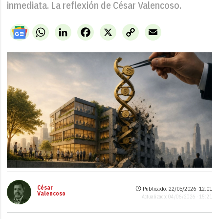
inmediata. La reflexión de César Valencoso.
WhatsApp
LinkedIn
Facebook
X
Copy
Email
Link
César
Publicado: 22/05/2026 ·
12:01
Valencoso
Actualizado: 04/06/2026 · 15:21