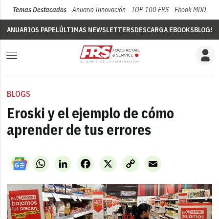
Temas Destacados
Anuario Innovación
TOP 100 FRS
Ebook MDD
Su
ANUARIOS PAPEL
ÚLTIMAS NEWSLETTERS
DESCARGA EBOOKS
BLOGS
V
BLOGS
Eroski y el ejemplo de cómo
aprender de tus errores
WhatsApp
LinkedIn
Facebook
X
Copy
Email
Link