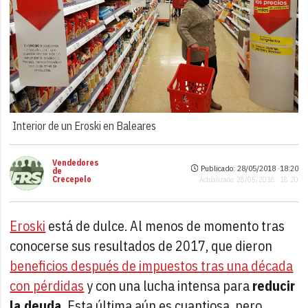
Interior de un Eroski en Baleares
Vendedores
Publicado: 28/05/2018 ·
18:20
de
Crecepelo
Actualizado: 28/05/2018 · 18:20
Eroski
está de dulce. Al menos de momento tras
conocerse sus resultados de 2017, que dieron
beneficios después de impuestos tras una década
con pérdidas
y con una lucha intensa para
reducir
la deuda
. Esta última aún es cuantiosa, pero