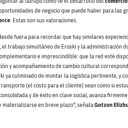
guntar al Gurupo cómo ve el desarrollo del
comercio
 oportunidades de negocio que puede haber para las g
erce
. Estas son sus valoraciones.
 desde fuera para recordar que hay similares experienc
, el trabajo simultáneo de Eroski y la administración 
complementario e imprescindible: que la red esté disp
ación y acompañamiento de cambio cultural correspon
ki ya culminado de montar la logística pertinente, y co
transporte (el costo para el cliente) sean como si estu
a consolidada y de éxito en clave social, avanza firmem
e materializarse en breve plazo", señala
Gotzon Elizb