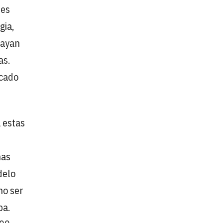
des
gia,
hayan
as.
rcado
 estas
nas
delo
no ser
ba.