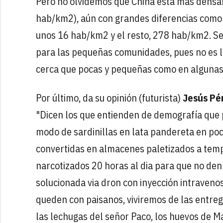
Pero no olvidemos que China está más dens
hab/km2), aún con grandes diferencias como e
unos 16 hab/km2 y el resto, 278 hab/km2. Ser
para las pequeñas comunidades, pues no es
cerca que pocas y pequeñas como en algunas 
Por último, da su opinión (futurista)
Jesús Pé
"Dicen los que entienden de demografía que p
modo de sardinillas en lata pandereta en p
convertidas en almacenes paletizados a tem
narcotizados 20 horas al dia para que no den
solucionada via dron con inyección intraveno
queden con paisanos, viviremos de las entreg
las lechugas del señor Paco, los huevos de Ma