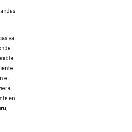
randes
ias ya
donde
onible
diente
n el
viera
ente en
uru
,