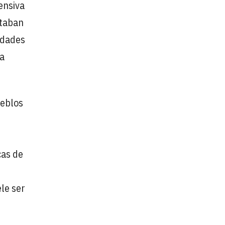
ensiva
ntaban
sidades
la
ueblos
cas de
ele ser