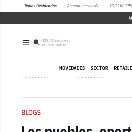
Temas Destacados
Anuario Innovación
TOP 100 FR
A
125,000
seguidores
en redes sociales
NOVEDADES
SECTOR
RETAIL
BLOGS
Los pueblos, opor