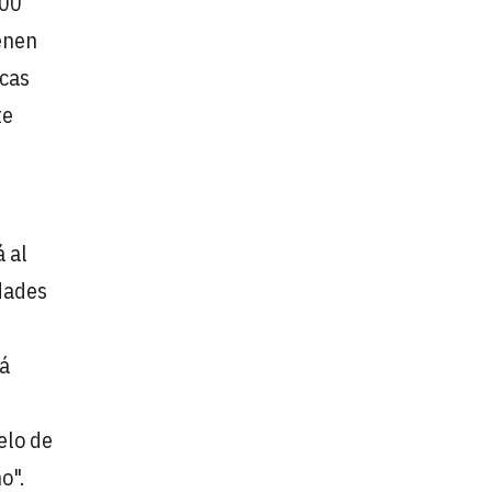
100
ienen
icas
te
 al
dades
rá
elo de
o".