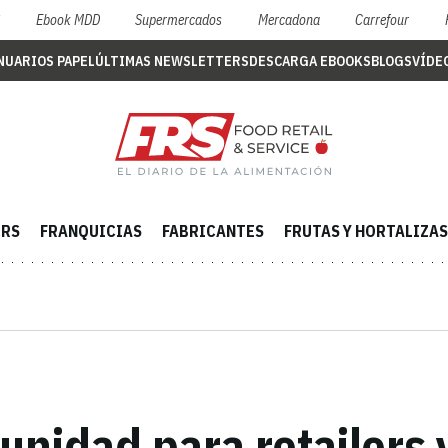
S
Ebook MDD
Supermercados
Mercadona
Carrefour
NUARIOS PAPEL
ÚLTIMAS NEWSLETTERS
DESCARGA EBOOKS
BLOGS
VÍDE
ERS
FRANQUICIAS
FABRICANTES
FRUTAS Y HORTALIZAS
tunidad para retailers