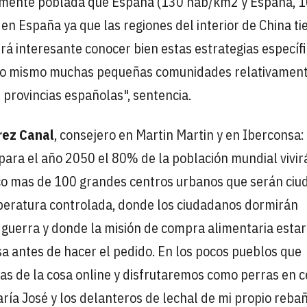
amente poblada que España (130 hab/km2 y España, 
n España ya que las regiones del interior de China t
á interesante conocer bien estas estrategias específ
 lo mismo muchas pequeñas comunidades relativamen
provincias españolas", sentencia.
rez Canal
, consejero en Martin Martin y en Iberconsa:
ara el año 2050 el 80% de la población mundial vivirá
oco mas de 100 grandes centros urbanos que serán ciu
peratura controlada, donde los ciudadanos dormirán
 guerra y donde la misión de compra alimentaria esta
sa antes de hacer el pedido. En los pocos pueblos que
as de la cosa online y disfrutaremos como perras en c
ría José y los delanteros de lechal de mi propio rebañ