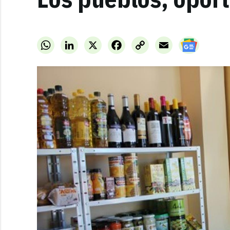
WhatsApp
LinkedIn
X
Facebook
Copy
Email
Link