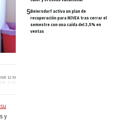
5
Beiersdorf activa un plan de
recuperación para NIVEA tras cerrar el
semestre con una caída del 3,5% en
ventas
018 ·
12:30
2018 · 12:30
 su
s y