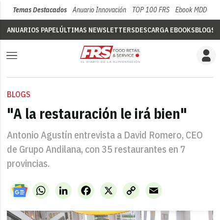
Temas Destacados
Anuario Innovación
TOP 100 FRS
Ebook MDD
Su
ANUARIOS PAPEL
ÚLTIMAS NEWSLETTERS
DESCARGA EBOOKS
BLOGS
V
BLOGS
"A la restauración le irá bien"
Antonio Agustín entrevista a David Romero, CEO
de Grupo Andilana, con 35 restaurantes en 7
provincias.
WhatsApp
LinkedIn
Facebook
X
Copy
Email
Link