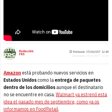
Redacción
Publicado: 27/10/2017 ·
12:48
FRS
Actualizado: 27/10/2017 · 12:48
Amazon
está probando nuevos servicios en
Estados Unidos
como la
entrega de paquetes
dentro de los domicilios
aunque el destinatario
no se encuentre en casa.
Walmart ya estrenó esta
idea el pasado mes de septiembre, como ya os
informamos en FoodRetail
.