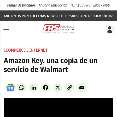
Temas Destacados
Anuario Innovación
TOP 100 FRS
Ebook MDD
Su
ANUARIOS PAPEL
ÚLTIMAS NEWSLETTERS
DESCARGA EBOOKS
BLOGS
V
ECOMMERCE E INTERNET
Amazon Key, una copia de un
servicio de Walmart
WhatsApp
LinkedIn
Facebook
X
Copy
Email
Link