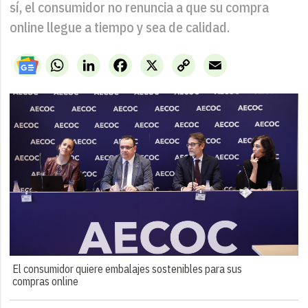
sí, el consumidor no renuncia a que su compra
online llegue a tiempo y sea de calidad.
WhatsApp
LinkedIn
Facebook
X
Copy
Email
Link
El consumidor quiere embalajes sostenibles para sus
compras online