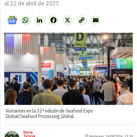
al 22 de abril de 2027.
WhatsApp
LinkedIn
Facebook
X
Copy
Email
Link
Visitantes en la 32ª edición de Seafood Expo
Global/Seafood Processing Global.
María
Teresa
Publicado: 24/04/2026 ·
13:20