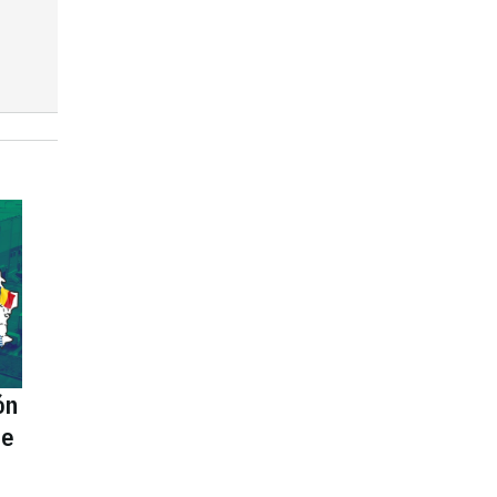
ón
te