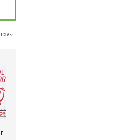
TICIA
r