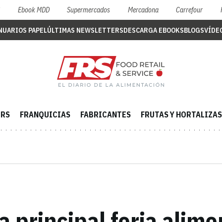
S
Ebook MDD
Supermercados
Mercadona
Carrefour
NUARIOS PAPEL
ÚLTIMAS NEWSLETTERS
DESCARGA EBOOKS
BLOGS
VÍDE
ERS
FRANQUICIAS
FABRICANTES
FRUTAS Y HORTALIZAS
a principal feria alim