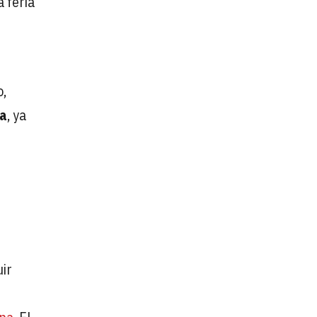
la feria
o,
ea
, ya
uir