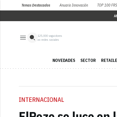
Temas Destacados
Anuario Innovación
TOP 100 FR
A
125,000
seguidores
en redes sociales
NOVEDADES
SECTOR
RETAIL
INTERNACIONAL
ElPozo se luce en l