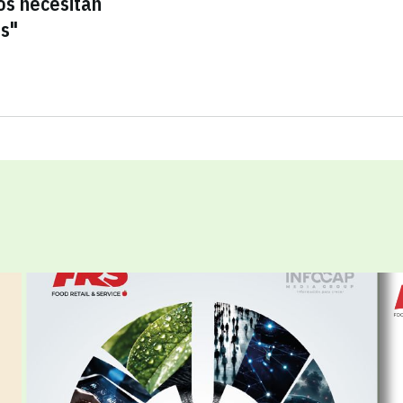
os necesitan
as"