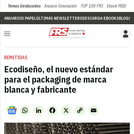
Temas Destacados
Anuario Innovación
TOP 100 FRS
Ebook MDD
Su
ANUARIOS PAPEL
ÚLTIMAS NEWSLETTERS
DESCARGA EBOOKS
BLOGS
V
REMITIDAS
Ecodiseño, el nuevo estándar
para el packaging de marca
blanca y fabricante
WhatsApp
LinkedIn
Facebook
X
Copy
Email
Link