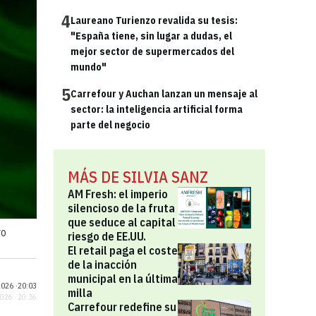
4
Laureano Turienzo revalida su tesis:
"España tiene, sin lugar a dudas, el
mejor sector de supermercados del
mundo"
5
Carrefour y Auchan lanzan un mensaje al
sector: la inteligencia artificial forma
parte del negocio
MÁS DE SILVIA SANZ
AM Fresh: el imperio
silencioso de la fruta
que seduce al capital
ro
riesgo de EE.UU.
El retail paga el coste
de la inacción
municipal en la última
026 ·
20:03
milla
2026 · 20:36
Carrefour redefine su