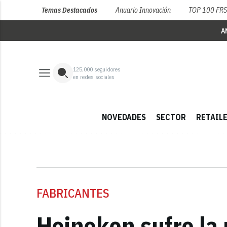
Temas Destacados
Anuario Innovación
TOP 100 FR
A
125,000
seguidores
en redes sociales
NOVEDADES
SECTOR
RETAIL
FABRICANTES
Heineken sufre la 