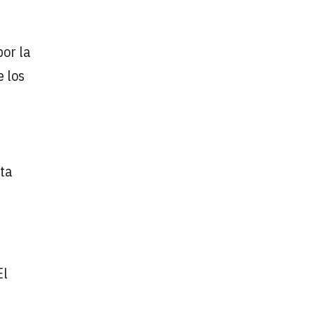
por la
e los
ta
El