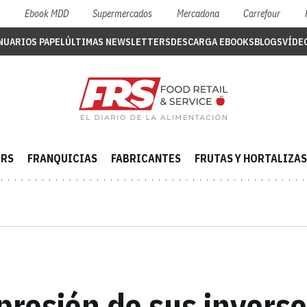
S
Ebook MDD
Supermercados
Mercadona
Carrefour
NUARIOS PAPEL
ÚLTIMAS NEWSLETTERS
DESCARGA EBOOKS
BLOGS
VÍDE
ERS
FRANQUICIAS
FABRICANTES
FRUTAS Y HORTALIZAS
presión de sus inverso