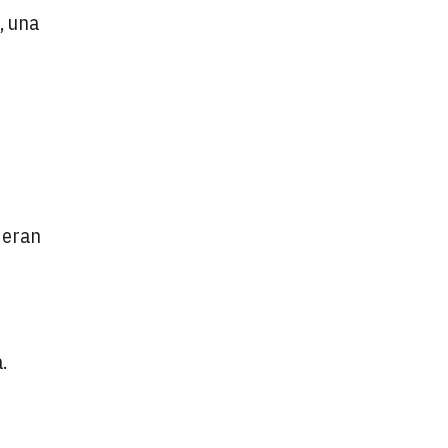
, una
deran
.