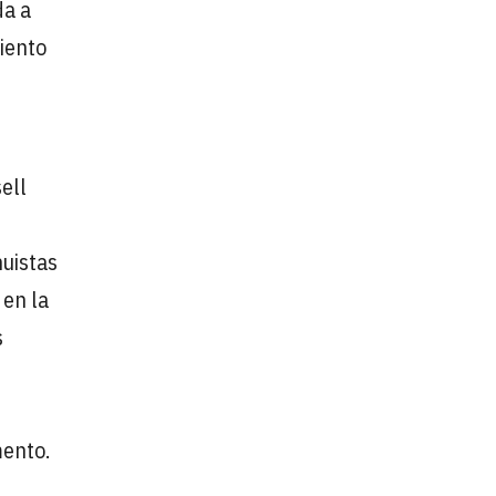
da a
iento
sell
nuistas
 en la
s
mento.