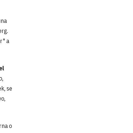
una
erg.
r" a
el
o,
k, se
vo,
rna o