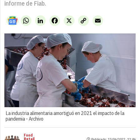
informe de Fiab.
WhatsApp
LinkedIn
Facebook
X
Copy
Email
Link
La industria alimentaria amortiguó en 2021 el impacto de la
pandemia -
Archivo
Food
Retail
Publicado: 13/06/2022 ·
12:46