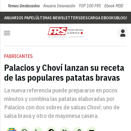
Temas Destacados
Anuario Innovación
TOP 100 FRS
Ebook MDD
Su
ANUARIOS PAPEL
ÚLTIMAS NEWSLETTERS
DESCARGA EBOOKS
BLOGS
V
FABRICANTES
Palacios y Choví lanzan su receta
de las populares patatas bravas
La nueva referencia puede prepararse en pocos
minutos y combina las patatas elaboradas por
Palacios con dos sobres de salsas Choví: uno de
salsa brava y otro de mayonesa casera.
WhatsApp
LinkedIn
Facebook
X
Copy
Email