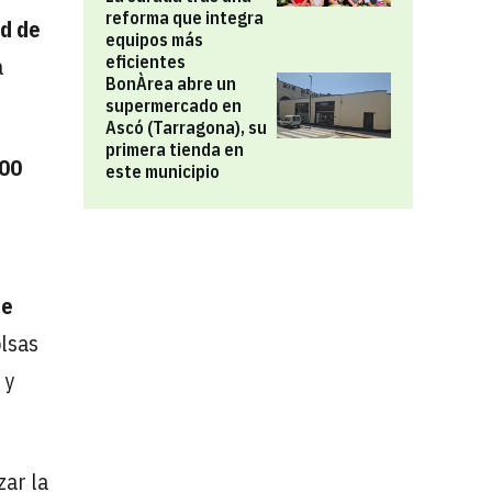
reforma que integra
d de
equipos más
eficientes
a
BonÀrea abre un
supermercado en
Ascó (Tarragona), su
primera tienda en
000
este municipio
de
olsas
 y
zar la