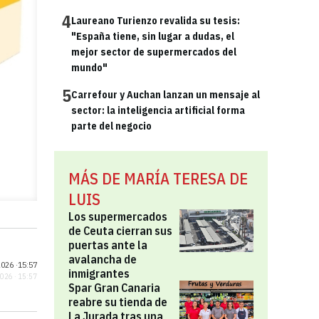
4
Laureano Turienzo revalida su tesis:
"España tiene, sin lugar a dudas, el
mejor sector de supermercados del
mundo"
5
Carrefour y Auchan lanzan un mensaje al
sector: la inteligencia artificial forma
parte del negocio
MÁS DE MARÍA TERESA DE
LUIS
Los supermercados
de Ceuta cierran sus
puertas ante la
avalancha de
026 ·
15:57
inmigrantes
2026 · 15:57
Spar Gran Canaria
reabre su tienda de
La Jurada tras una