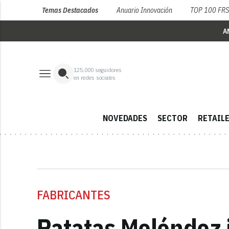
Temas Destacados
Anuario Innovación
TOP 100 FR
A
125,000
seguidores
en redes sociales
NOVEDADES
SECTOR
RETAIL
FABRICANTES
Patatas Meléndez 