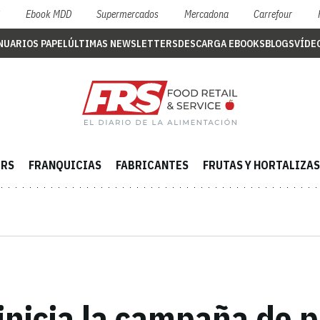
S
Ebook MDD
Supermercados
Mercadona
Carrefour
NUARIOS PAPEL
ÚLTIMAS NEWSLETTERS
DESCARGA EBOOKS
BLOGS
VÍDE
ERS
FRANQUICIAS
FABRICANTES
FRUTAS Y HORTALIZAS
inicia la campaña de 