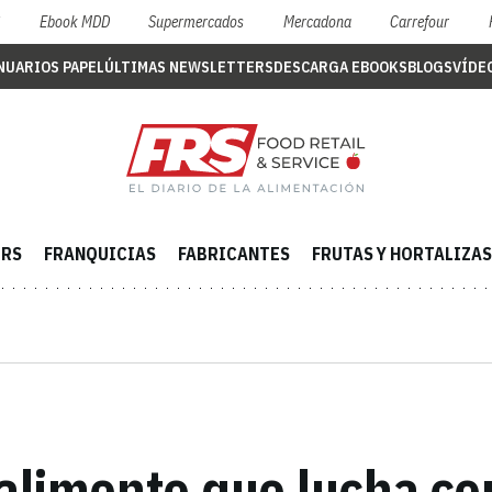
S
Ebook MDD
Supermercados
Mercadona
Carrefour
NUARIOS PAPEL
ÚLTIMAS NEWSLETTERS
DESCARGA EBOOKS
BLOGS
VÍDE
ERS
FRANQUICIAS
FABRICANTES
FRUTAS Y HORTALIZAS
alimento que lucha con