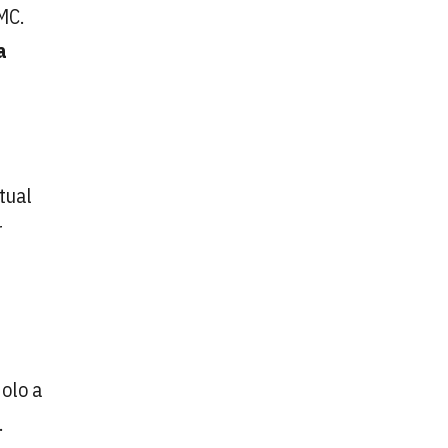
MC.
a
tual
r
olo a
.