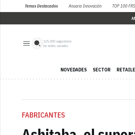
Temas Destacados
Anuario Innovación
TOP 100 FR
A
125,000
seguidores
en redes sociales
NOVEDADES
SECTOR
RETAIL
FABRICANTES
Ashitaba, el super