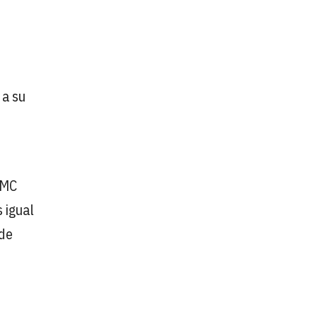
 a su
DMC
 igual
 de