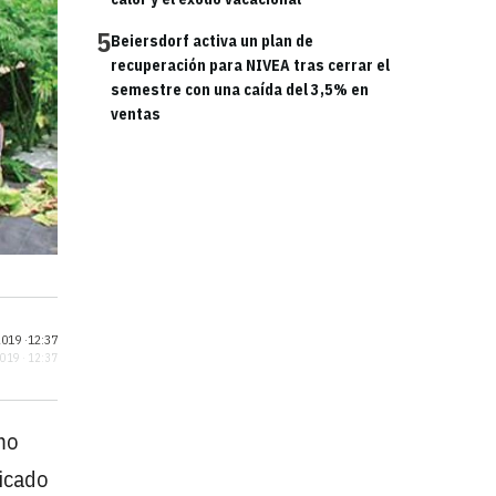
5
Beiersdorf activa un plan de
recuperación para NIVEA tras cerrar el
semestre con una caída del 3,5% en
ventas
019 ·
12:37
2019 · 12:37
mo
icado