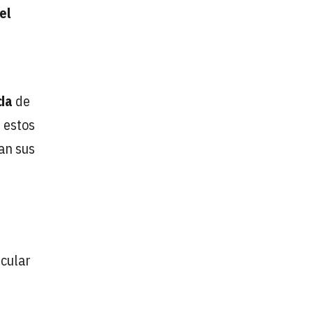
el
ida
de
 estos
lan sus
ecular