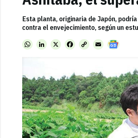
Esta planta, originaria de Japón, podrí
contra el envejecimiento, según un est
WhatsApp
LinkedIn
X
Facebook
Copy
Email
Link