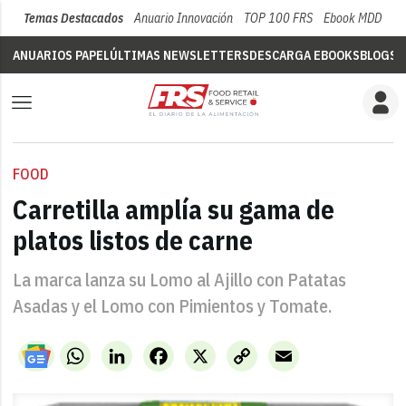
Temas Destacados
Anuario Innovación
TOP 100 FRS
Ebook MDD
Su
ANUARIOS PAPEL
ÚLTIMAS NEWSLETTERS
DESCARGA EBOOKS
BLOGS
V
FOOD
Carretilla amplía su gama de
platos listos de carne
La marca lanza su Lomo al Ajillo con Patatas
Asadas y el Lomo con Pimientos y Tomate.
WhatsApp
LinkedIn
Facebook
X
Copy
Email
Link