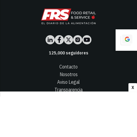
125,000
seguidores
Contacto
Nosotros
Aviso Legal
X
Transparencia
Términos y Condiciones
Privacidad - Cookies
© 2026
Infocap Media Group, S.L.
Desarrollado por OA Cloud