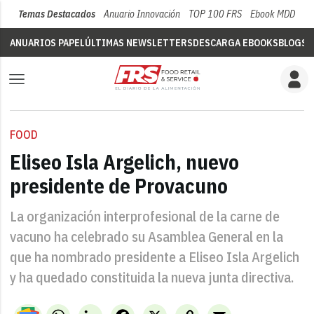
Temas Destacados
Anuario Innovación
TOP 100 FRS
Ebook MDD
Su
ANUARIOS PAPEL
ÚLTIMAS NEWSLETTERS
DESCARGA EBOOKS
BLOGS
V
FOOD
Eliseo Isla Argelich, nuevo
presidente de Provacuno
La organización interprofesional de la carne de
vacuno ha celebrado su Asamblea General en la
que ha nombrado presidente a Eliseo Isla Argelich
y ha quedado constituida la nueva junta directiva.
WhatsApp
LinkedIn
Facebook
X
Copy
Email