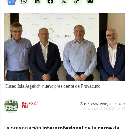
Link
Eliseo Isla Argelich, nuevo presidente de Provacuno
Redacción
Publicado: 19/06/2019 ·
14:27
FRS
Actualizado: 19/06/2019 · 14:27
La organización
interprofesional
de la
carne
de