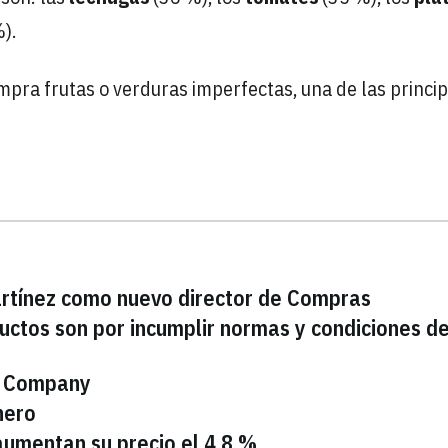
).
pra frutas o verduras imperfectas, una de las princi
rtínez como nuevo director de Compras
ductos son por incumplir normas y condiciones d
a Company
nero
aumentan su precio el 4,8 %