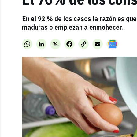
En el 92 % de los casos la razón es qu
maduras o empiezan a enmohecer.
WhatsApp
LinkedIn
X
Facebook
Copy
Email
Link