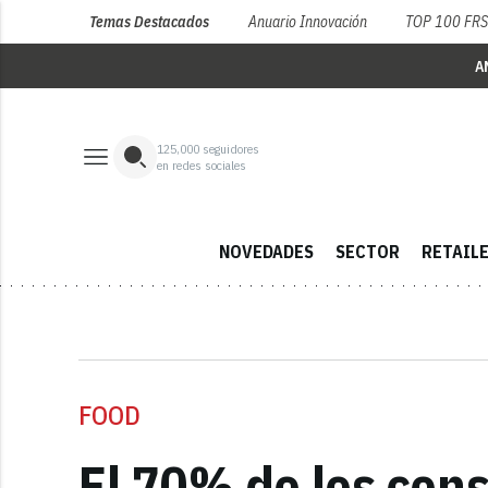
Temas Destacados
Anuario Innovación
TOP 100 FR
A
125,000
seguidores
en redes sociales
NOVEDADES
SECTOR
RETAIL
FOOD
El 70% de los cons