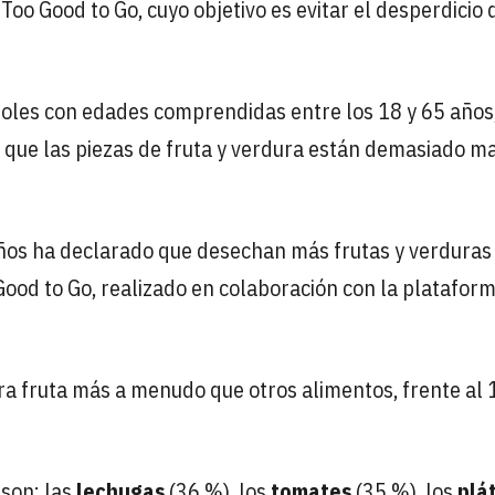
Too Good to Go, cuyo objetivo es evitar el desperdicio 
ñoles con edades comprendidas entre los 18 y 65 años
es que las piezas de fruta y verdura están demasiado 
ños ha declarado que desechan más frutas y verduras
Good to Go, realizado en colaboración con la platafor
ra fruta más a menudo que otros alimentos, frente al
 son: las
lechugas
(36 %), los
tomates
(35 %), los
plá