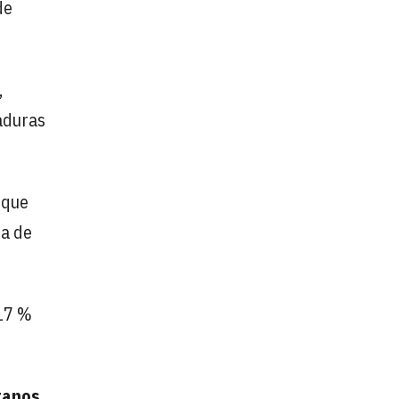
de
,
maduras
 que
ma de
 17 %
tanos