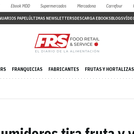
S
Ebook MDD
Supermercados
Mercadona
Carrefour
NUARIOS PAPEL
ÚLTIMAS NEWSLETTERS
DESCARGA EBOOKS
BLOGS
VÍDE
ERS
FRANQUICIAS
FABRICANTES
FRUTAS Y HORTALIZAS
umidores tira fruta y 