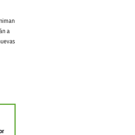
animan
án a
nuevas
or