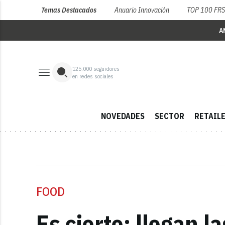
Temas Destacados
Anuario Innovación
TOP 100 FR
A
125,000
seguidores
en redes sociales
NOVEDADES
SECTOR
RETAIL
FOOD
Es cierto: llegan l