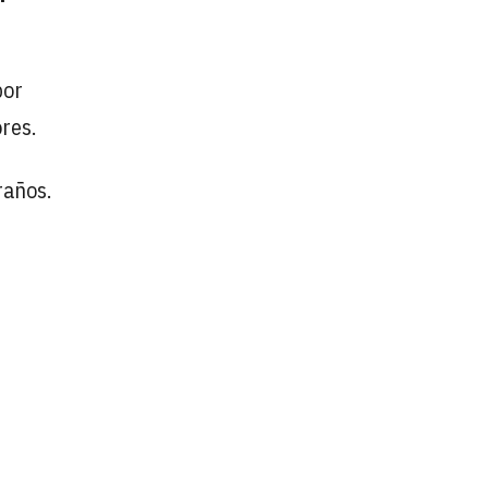
por
res.
raños.