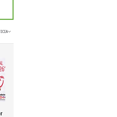
TICIA
r