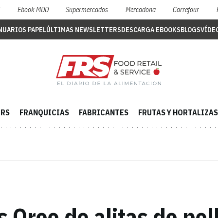
S
Ebook MDD
Supermercados
Mercadona
Carrefour
NUARIOS PAPEL
ÚLTIMAS NEWSLETTERS
DESCARGA EBOOKS
BLOGS
VÍDE
ERS
FRANQUICIAS
FABRICANTES
FRUTAS Y HORTALIZAS
as Oreo de alitas de po