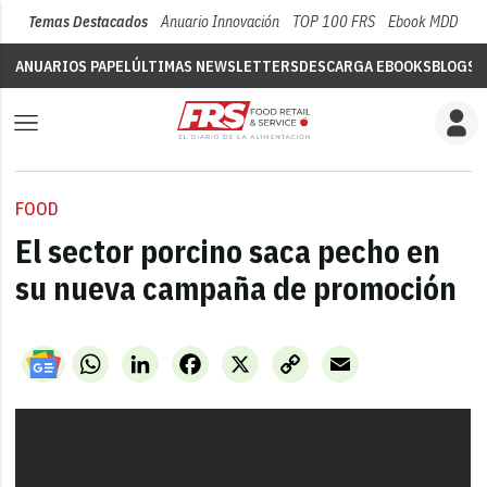
Temas Destacados
Anuario Innovación
TOP 100 FRS
Ebook MDD
Su
ANUARIOS PAPEL
ÚLTIMAS NEWSLETTERS
DESCARGA EBOOKS
BLOGS
V
FOOD
El sector porcino saca pecho en
su nueva campaña de promoción
WhatsApp
LinkedIn
Facebook
X
Copy
Email
Link