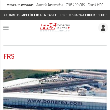
Temas Destacados
Anuario Innovación
TOP 100 FRS
Ebook MDD
Su
ANUARIOS PAPEL
ÚLTIMAS NEWSLETTERS
DESCARGA EBOOKS
BLOGS
V
FRS