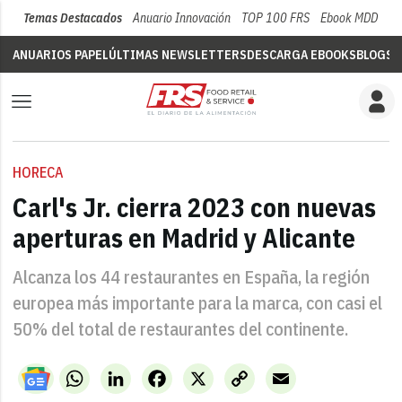
Temas Destacados
Anuario Innovación
TOP 100 FRS
Ebook MDD
Su
ANUARIOS PAPEL
ÚLTIMAS NEWSLETTERS
DESCARGA EBOOKS
BLOGS
V
HORECA
Carl's Jr. cierra 2023 con nuevas
aperturas en Madrid y Alicante
Alcanza los 44 restaurantes en España, la región
europea más importante para la marca, con casi el
50% del total de restaurantes del continente.
WhatsApp
LinkedIn
Facebook
X
Copy
Email
Link