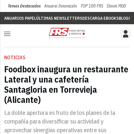
Temas Destacados
Anuario Innovación
TOP 100 FRS
Ebook MDD
Su
ANUARIOS PAPEL
ÚLTIMAS NEWSLETTERS
DESCARGA EBOOKS
BLOGS
V
NOTICIAS
Foodbox inaugura un restaurante
Lateral y una cafetería
Santagloria en Torrevieja
(Alicante)
La doble apertura es fruto de los planes de la
compañía para diversificar su actividad y
aprovechar sinergias operativas entre sus