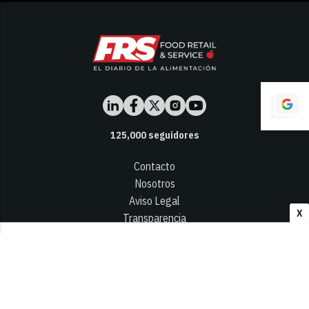
125,000
seguidores
Contacto
Nosotros
Aviso Legal
X
Transparencia
Términos y Condiciones
Privacidad - Cookies
© 2026
Infocap Media Group, S.L.
Desarrollado por OA Cloud