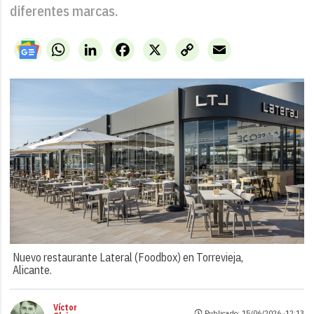
diferentes marcas.
WhatsApp
LinkedIn
Facebook
X
Copy
Email
Link
Nuevo restaurante Lateral (Foodbox) en Torrevieja,
Alicante.
Víctor
Publicado: 15/06/2026 ·
12:13