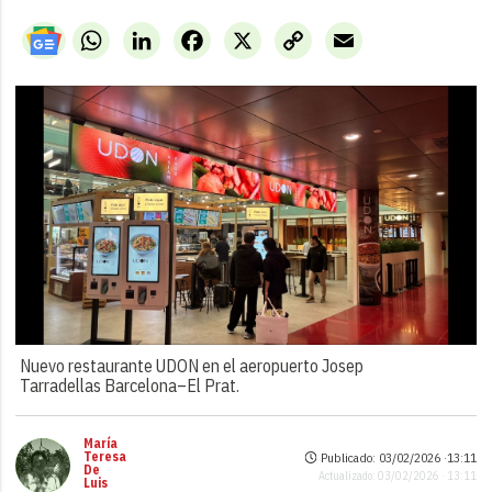
WhatsApp
LinkedIn
Facebook
X
Copy
Email
Link
Nuevo restaurante UDON en el aeropuerto Josep
Tarradellas Barcelona–El Prat.
María
Teresa
Publicado: 03/02/2026 ·
13:11
De
Actualizado: 03/02/2026 · 13:11
Luis