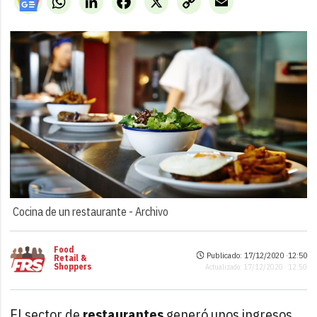
Link
Cocina de un restaurante -
Archivo
Food
Publicado: 17/12/2020 ·
12:50
Retail &
Shoppers
Actualizado: 17/12/2020 · 12:50
El sector de
restaurantes
generó unos ingresos