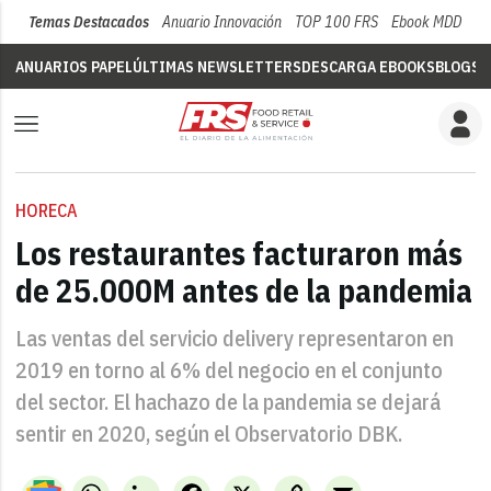
Temas Destacados
Anuario Innovación
TOP 100 FRS
Ebook MDD
Su
ANUARIOS PAPEL
ÚLTIMAS NEWSLETTERS
DESCARGA EBOOKS
BLOGS
V
HORECA
Los restaurantes facturaron más
de 25.000M antes de la pandemia
Las ventas del servicio delivery representaron en
2019 en torno al 6% del negocio en el conjunto
del sector. El hachazo de la pandemia se dejará
sentir en 2020, según el Observatorio DBK.
WhatsApp
LinkedIn
Facebook
X
Copy
Email