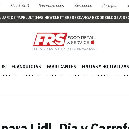
S
Ebook MDD
Supermercados
Mercadona
Carrefour
NUARIOS PAPEL
ÚLTIMAS NEWSLETTERS
DESCARGA EBOOKS
BLOGS
VÍDE
ERS
FRANQUICIAS
FABRICANTES
FRUTAS Y HORTALIZAS
para Lidl, Dia y Carre