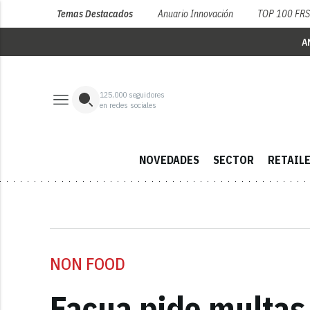
Temas Destacados
Anuario Innovación
TOP 100 FR
A
125,000
seguidores
en redes sociales
NOVEDADES
SECTOR
RETAIL
NON FOOD
Facua pide multas 