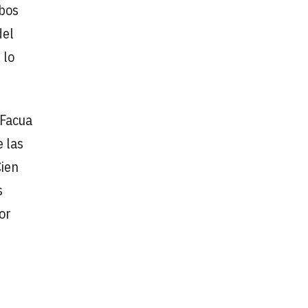
mbos
del
 lo
 Facua
e las
Cien
s
or