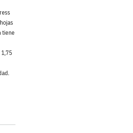
ress
 hojas
 tiene
 1,75
dad.