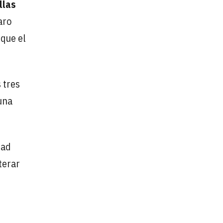
llas
aro
 que el
 tres
una
dad
terar