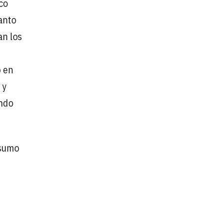
co
anto
an los
o
en
 y
ando
nsumo