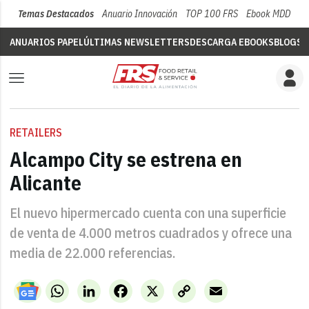
Temas Destacados
Anuario Innovación
TOP 100 FRS
Ebook MDD
Su
ANUARIOS PAPEL
ÚLTIMAS NEWSLETTERS
DESCARGA EBOOKS
BLOGS
V
RETAILERS
Alcampo City se estrena en
Alicante
El nuevo hipermercado cuenta con una superficie
de venta de 4.000 metros cuadrados y ofrece una
media de 22.000 referencias.
WhatsApp
LinkedIn
Facebook
X
Copy
Email
Link