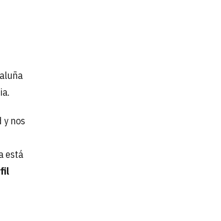
taluña
ia.
d y nos
a está
fil