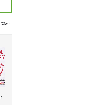
TICIA
r