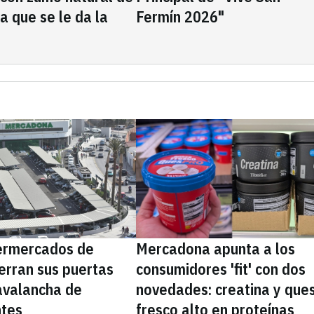
la que se le da la
Fermín 2026"
ermercados de
Mercadona apunta a los
erran sus puertas
consumidores 'fit' con dos
avalancha de
novedades: creatina y que
ntes
fresco alto en proteínas