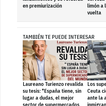
en premiurización
limón a 
vuelta
TAMBIÉN TE PUEDE INTERESAR
Laureano Turienzo revalida
Los sup
su tesis: "España tiene, sin
Ceuta ci
lugar a dudas, el mejor
ante la 
sector de supermercados
inmigra