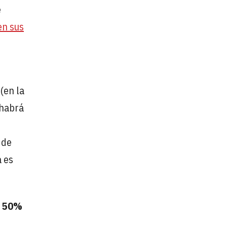
e
en sus
a
(en la
 habrá
 de
a es
l 50%