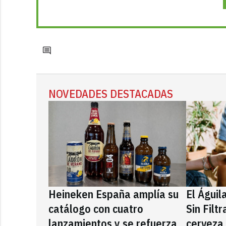
NOVEDADES DESTACADAS
Heineken España amplía su
El Águil
catálogo con cuatro
Sin Filt
lanzamientos y se refuerza
cerveza