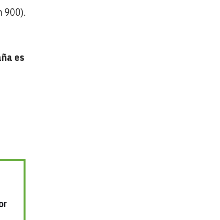
n 900).
aña es
or