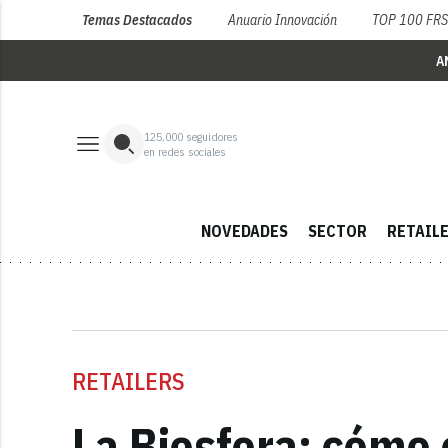
Temas Destacados
Anuario Innovación
TOP 100 FR
A
125,000
seguidores
en redes sociales
NOVEDADES
SECTOR
RETAIL
RETAILERS
La Biosfera: cómo c