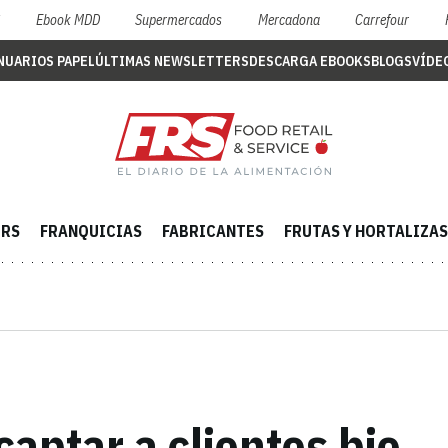
S
Ebook MDD
Supermercados
Mercadona
Carrefour
NUARIOS PAPEL
ÚLTIMAS NEWSLETTERS
DESCARGA EBOOKS
BLOGS
VÍDE
ERS
FRANQUICIAS
FABRICANTES
FRUTAS Y HORTALIZAS
aptar a clientes bio...