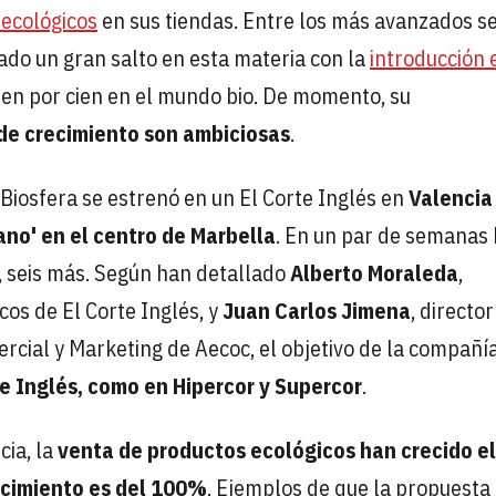
ecológicos
en sus tiendas. Entre los más avanzados s
dado un gran salto en esta materia con la
introducción 
cien por cien en el mundo bio. De momento, su
de crecimiento son ambiciosas
.
Biosfera se estrenó en un El Corte Inglés en
Valenci
no' en el centro de Marbella
. En un par de semanas
, seis más. Según han detallado
Alberto Moraleda
,
os de El Corte Inglés, y
Juan Carlos Jimena
, director
rcial y Marketing de Aecoc, el objetivo de la compañí
te Inglés, como en Hipercor y Supercor
.
cia, la
venta de productos ecológicos han crecido e
ecimiento es del 100%
. Ejemplos de que la propuesta