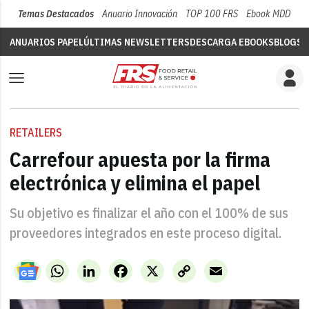
Temas Destacados
Anuario Innovación
TOP 100 FRS
Ebook MDD
Su
ANUARIOS PAPEL
ÚLTIMAS NEWSLETTERS
DESCARGA EBOOKS
BLOGS
V
RETAILERS
Carrefour apuesta por la firma
electrónica y elimina el papel
Su objetivo es finalizar el año con el 100% de sus
proveedores integrados en este proceso digital.
WhatsApp
LinkedIn
Facebook
X
Copy
Email
Link