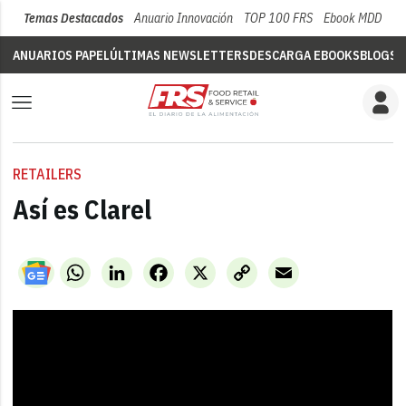
Temas Destacados
Anuario Innovación
TOP 100 FRS
Ebook MDD
Su
ANUARIOS PAPEL
ÚLTIMAS NEWSLETTERS
DESCARGA EBOOKS
BLOGS
V
RETAILERS
Así es Clarel
WhatsApp
LinkedIn
Facebook
X
Copy
Email
Link