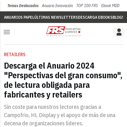
Temas Destacados
Anuario Innovación
TOP 100 FRS
Ebook MDD
Su
ANUARIOS PAPEL
ÚLTIMAS NEWSLETTERS
DESCARGA EBOOKS
BLOGS
V
RETAILERS
Descarga el Anuario 2024
"Perspectivas del gran consumo",
de lectura obligada para
fabricantes y retailers
Sin coste para nuestros lectores gracias a
Campofrio, HL Display y el apoyo de más de una
decena de organizaciones líderes.