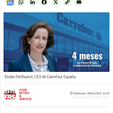
WhatsApp
LinkedIn
Facebook
X
Copy
Email
Link
Elodie Perthuisot, CEO de Carrefour España.
FOOD
RETAIL
Publicado: 08/01/2024 ·
10:03
&
Actualizado: 08/01/2024 · 10:03
SERVICE