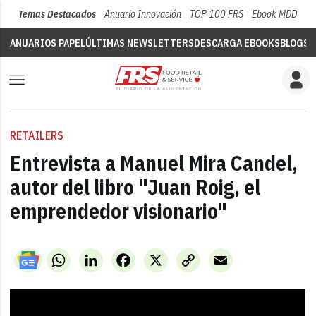
Temas Destacados
Anuario Innovación
TOP 100 FRS
Ebook MDD
Su
ANUARIOS PAPEL
ÚLTIMAS NEWSLETTERS
DESCARGA EBOOKS
BLOGS
V
RETAILERS
Entrevista a Manuel Mira Candel,
autor del libro "Juan Roig, el
emprendedor visionario"
WhatsApp
LinkedIn
Facebook
X
Copy
Email
Link