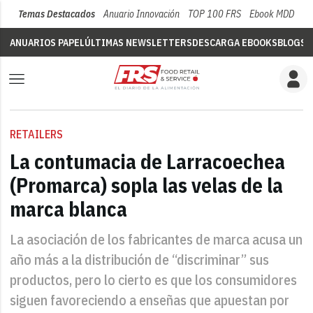
Temas Destacados
Anuario Innovación
TOP 100 FRS
Ebook MDD
Su
ANUARIOS PAPEL
ÚLTIMAS NEWSLETTERS
DESCARGA EBOOKS
BLOGS
V
RETAILERS
La contumacia de Larracoechea
(Promarca) sopla las velas de la
marca blanca
La asociación de los fabricantes de marca acusa un
año más a la distribución de “discriminar” sus
productos, pero lo cierto es que los consumidores
siguen favoreciendo a enseñas que apuestan por