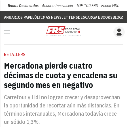
Temas Destacados
Anuario Innovación
TOP 100 FRS
Ebook MDD
Su
ANUARIOS PAPEL
ÚLTIMAS NEWSLETTERS
DESCARGA EBOOKS
BLOGS
V
RETAILERS
Mercadona pierde cuatro
décimas de cuota y encadena su
segundo mes en negativo
Carrefour y Lidl no logran crecer y desaprovechan
la oportunidad de recortar aún más distancias. En
términos interanuales, Mercadona todavía crece
un sólido 1,3%.