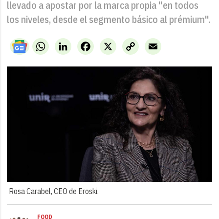
llevado a apostar por la marca propia "en todos
los niveles, desde el segmento básico al prémium".
WhatsApp
LinkedIn
Facebook
X
Copy
Email
Link
Rosa Carabel, CEO de Eroski.
FOOD