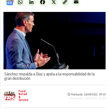
WhatsApp
LinkedIn
Facebook
X
Copy
Email
Link
Sánchez respalda a Díaz y apela a la responsabilidad de la
gran distribución
Food
Retail
Publicado: 14/09/2022 ·
09:30
&
Actualizado: 14/09/2022 · 09:30
Service