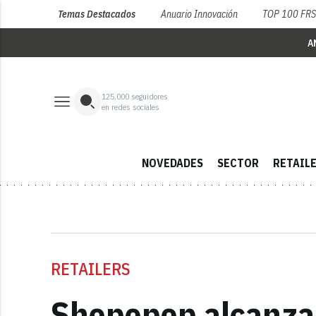
Temas Destacados
Anuario Innovación
TOP 100 FR
A
125,000
seguidores
en redes sociales
NOVEDADES
SECTOR
RETAIL
RETAILERS
Shopopop alcanza 