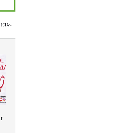
TICIA
r