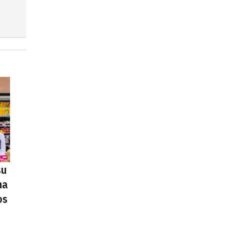
su
na
os