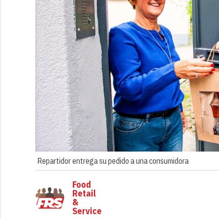
Repartidor entrega su pedido a una consumidora
Food
Retail
&
Service