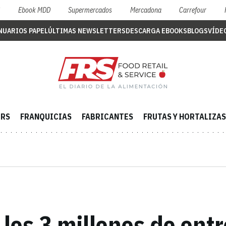
S
Ebook MDD
Supermercados
Mercadona
Carrefour
NUARIOS PAPEL
ÚLTIMAS NEWSLETTERS
DESCARGA EBOOKS
BLOGS
VÍDE
ERS
FRANQUICIAS
FABRICANTES
FRUTAS Y HORTALIZAS
los 3 millones de entr