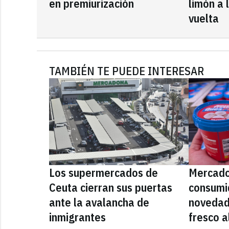
en premiurización
limón a 
vuelta
TAMBIÉN TE PUEDE INTERESAR
Los supermercados de
Mercado
Ceuta cierran sus puertas
consumid
ante la avalancha de
novedad
inmigrantes
fresco a