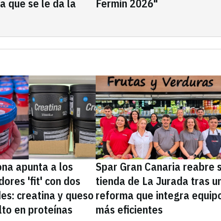
la que se le da la
Fermín 2026"
na apunta a los
Spar Gran Canaria reabre 
ores 'fit' con dos
tienda de La Jurada tras u
es: creatina y queso
reforma que integra equip
lto en proteínas
más eficientes