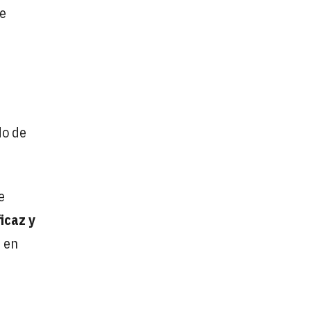
e
do de
e
icaz y
 en