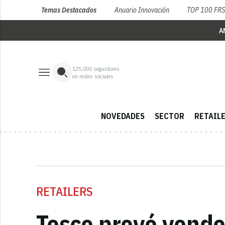
Temas Destacados
Anuario Innovación
TOP 100 FR
A
125,000
seguidores
en redes sociales
NOVEDADES
SECTOR
RETAIL
RETAILERS
Tesco prevé vende