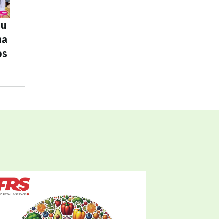
su
na
os