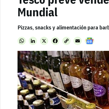
Mundial
Pizzas, snacks y alimentación para bar
WhatsApp
LinkedIn
X
Facebook
Copy
Email
Link