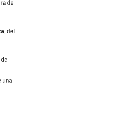
tra de
za
, del
 de
e una