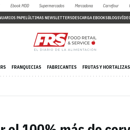
S
Ebook MDD
Supermercados
Mercadona
Carrefour
NUARIOS PAPEL
ÚLTIMAS NEWSLETTERS
DESCARGA EBOOKS
BLOGS
VÍDE
ERS
FRANQUICIAS
FABRICANTES
FRUTAS Y HORTALIZAS
r el 100% más de cerv