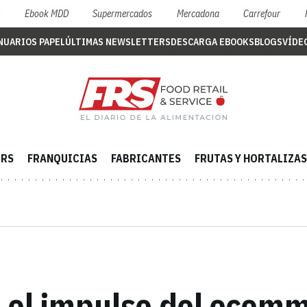
S
Ebook MDD
Supermercados
Mercadona
Carrefour
NUARIOS PAPEL
ÚLTIMAS NEWSLETTERS
DESCARGA EBOOKS
BLOGS
VÍDE
ERS
FRANQUICIAS
FABRICANTES
FRUTAS Y HORTALIZAS
 el impulso del ecomm