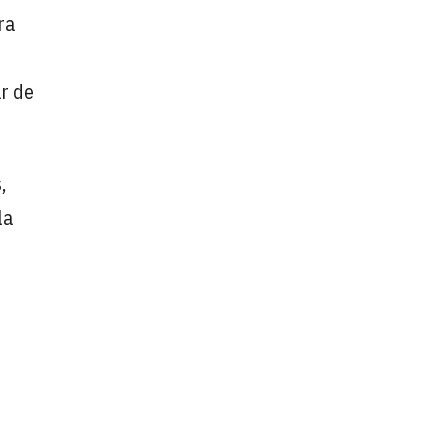
ra
ar de
,
la