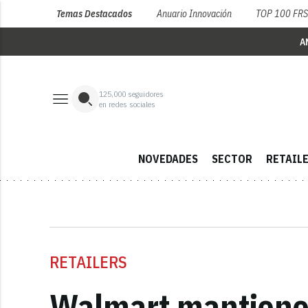
Temas Destacados
Anuario Innovación
TOP 100 FR
A
125,000
seguidores
en redes sociales
NOVEDADES
SECTOR
RETAIL
RETAILERS
Walmart mantiene