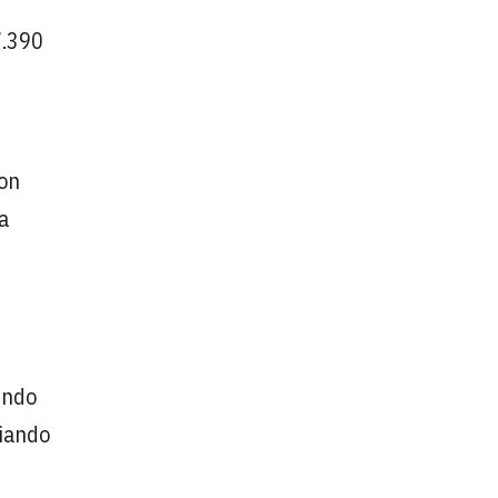
7.390
con
a
undo
ciando