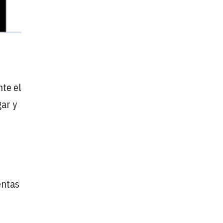
nte el
gar y
entas