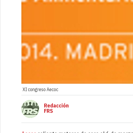
XI congreso Aecoc
Redacción
FRS