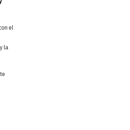
y
con el
y la
te