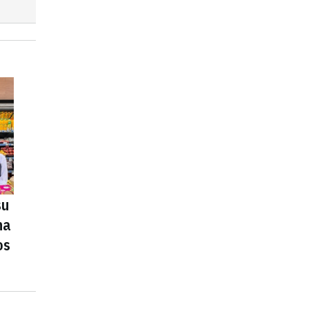
su
na
os