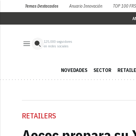
Temas Destacados
Anuario Innovación
TOP 100 FR
A
125,000
seguidores
en redes sociales
NOVEDADES
SECTOR
RETAIL
RETAILERS
Aecoc prepara su 