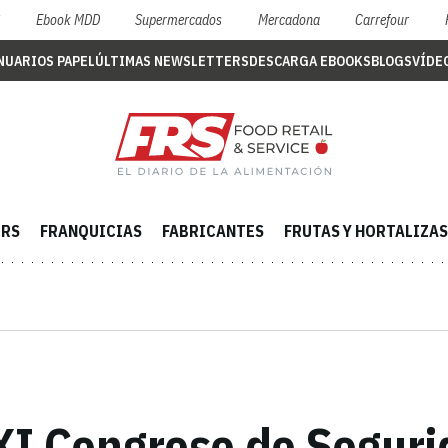
S
Ebook MDD
Supermercados
Mercadona
Carrefour
NUARIOS PAPEL
ÚLTIMAS NEWSLETTERS
DESCARGA EBOOKS
BLOGS
VÍDE
ERS
FRANQUICIAS
FABRICANTES
FRUTAS Y HORTALIZAS
XI Congreso de Seguri