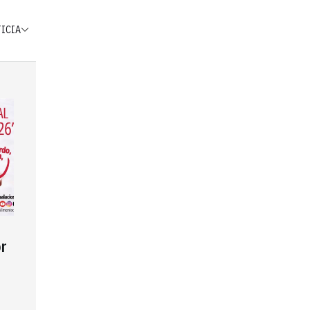
TICIA
r