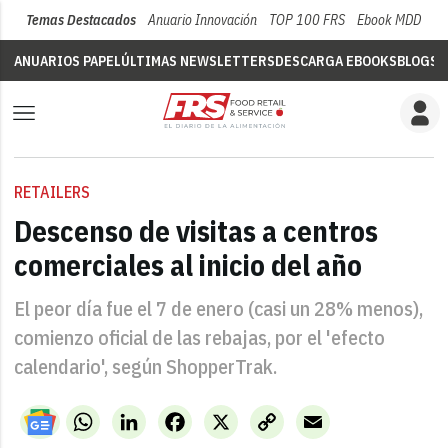
Temas Destacados
Anuario Innovación
TOP 100 FRS
Ebook MDD
Su
ANUARIOS PAPEL
ÚLTIMAS NEWSLETTERS
DESCARGA EBOOKS
BLOGS
V
RETAILERS
Descenso de visitas a centros
comerciales al inicio del año
El peor día fue el 7 de enero (casi un 28% menos),
comienzo oficial de las rebajas, por el 'efecto
calendario', según ShopperTrak.
WhatsApp
LinkedIn
Facebook
X
Copy
Email
Link