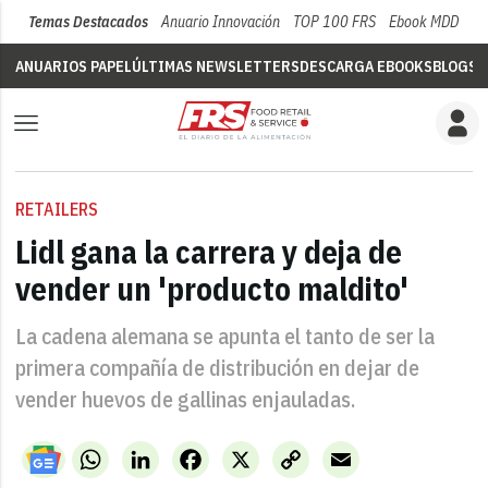
Temas Destacados
Anuario Innovación
TOP 100 FRS
Ebook MDD
Su
ANUARIOS PAPEL
ÚLTIMAS NEWSLETTERS
DESCARGA EBOOKS
BLOGS
V
RETAILERS
Lidl gana la carrera y deja de
vender un 'producto maldito'
La cadena alemana se apunta el tanto de ser la
primera compañía de distribución en dejar de
vender huevos de gallinas enjauladas.
WhatsApp
LinkedIn
Facebook
X
Copy
Email
Link