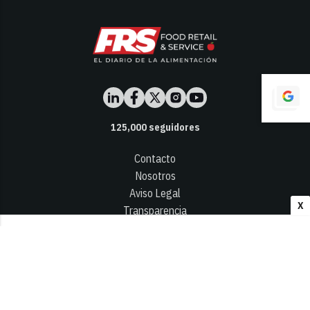
125,000
seguidores
Contacto
Nosotros
Aviso Legal
X
Transparencia
Términos y Condiciones
Privacidad - Cookies
© 2026
Infocap Media Group, S.L.
Desarrollado por OA Cloud