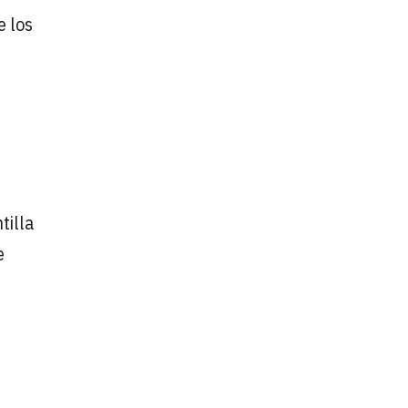
e los
tilla
e