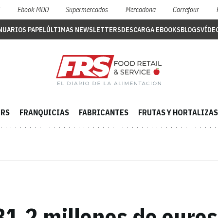
S
Ebook MDD
Supermercados
Mercadona
Carrefour
NUARIOS PAPEL
ÚLTIMAS NEWSLETTERS
DESCARGA EBOOKS
BLOGS
VÍDE
ERS
FRANQUICIAS
FABRICANTES
FRUTAS Y HORTALIZAS
31,2 millones de euros