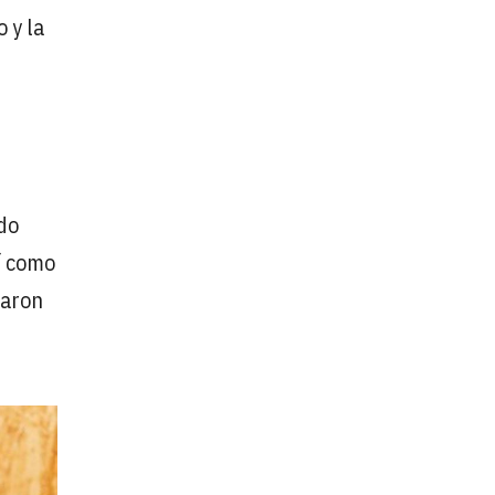
 y la
e
ado
í como
paron