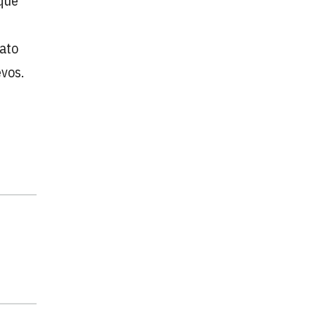
 que
ato
evos.