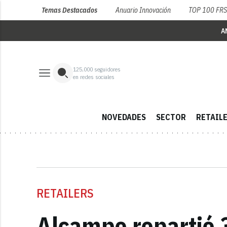
Temas Destacados
Anuario Innovación
TOP 100 FR
A
125,000
seguidores
en redes sociales
NOVEDADES
SECTOR
RETAIL
RETAILERS
Alcampo repartió 