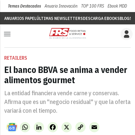
Temas Destacados
Anuario Innovación
TOP 100 FRS
Ebook MDD
Su
ANUARIOS PAPEL
ÚLTIMAS NEWSLETTERS
DESCARGA EBOOKS
BLOGS
V
RETAILERS
El banco BBVA se anima a vender
alimentos gourmet
La entidad financiera vende carne y conservas.
Afirma que es un "negocio residual" y que la oferta
variará con el tiempo.
WhatsApp
LinkedIn
Facebook
X
Copy
Email
Link