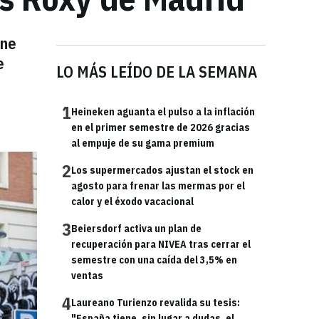
ine
e
LO MÁS LEÍDO DE LA SEMANA
1
Heineken aguanta el pulso a la inflación
en el primer semestre de 2026 gracias
al empuje de su gama premium
2
Los supermercados ajustan el stock en
agosto para frenar las mermas por el
calor y el éxodo vacacional
3
Beiersdorf activa un plan de
recuperación para NIVEA tras cerrar el
semestre con una caída del 3,5% en
ventas
4
Laureano Turienzo revalida su tesis:
"España tiene, sin lugar a dudas, el