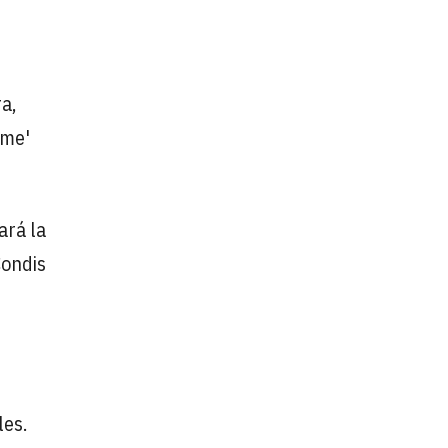
a,
ime'
ará la
Condis
les.