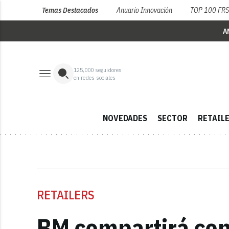
Temas Destacados
Anuario Innovación
TOP 100 FR
A
125,000
seguidores
en redes sociales
NOVEDADES
SECTOR
RETAIL
RETAILERS
BM compartirá con 