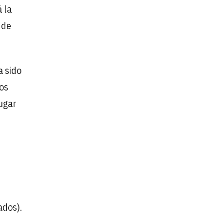
 la
 de
a sido
Los
ugar
ados).