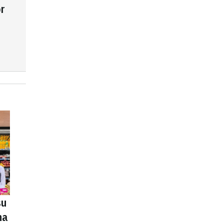
r
su
na