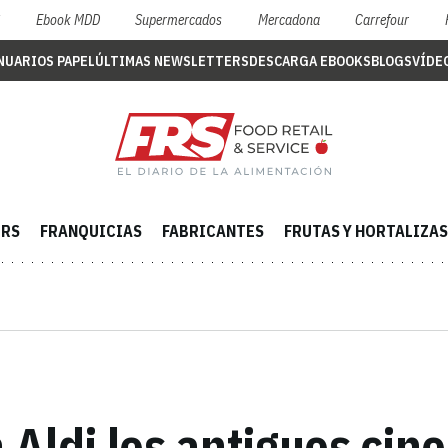
S
Ebook MDD
Supermercados
Mercadona
Carrefour
NUARIOS PAPEL
ÚLTIMAS NEWSLETTERS
DESCARGA EBOOKS
BLOGS
VÍDE
ERS
FRANQUICIAS
FABRICANTES
FRUTAS Y HORTALIZAS
Aldi los antiguos cin