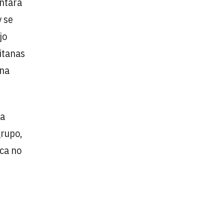
ontará
y se
jo
litanas
nna
ta
grupo,
ica no