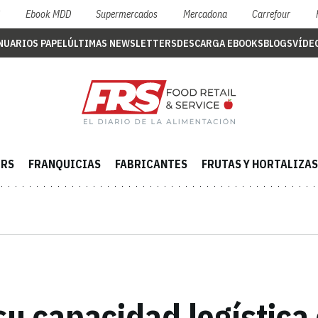
S
Ebook MDD
Supermercados
Mercadona
Carrefour
NUARIOS PAPEL
ÚLTIMAS NEWSLETTERS
DESCARGA EBOOKS
BLOGS
VÍDE
ERS
FRANQUICIAS
FABRICANTES
FRUTAS Y HORTALIZAS
su capacidad logística