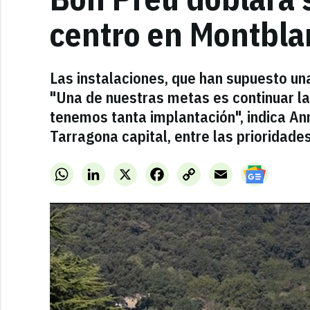
centro en Montbla
Las instalaciones, que han supuesto una
"Una de nuestras metas es continuar la
tenemos tanta implantación", indica Ann
Tarragona capital, entre las prioridades
WhatsApp
LinkedIn
X
Facebook
Copy
Email
Link