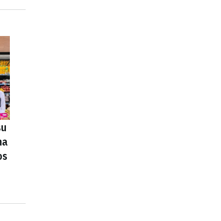
su
na
os