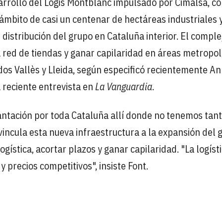
sarrollo del Logis Montblanc impulsado por Cimalsa, c
ámbito de casi un centenar de hectáreas industriales 
 distribución del grupo en Cataluña interior. El comple
a red de tiendas y ganar capilaridad en áreas metropo
os Vallès y Lleida, según especificó recientemente A
 reciente entrevista en
La Vanguardia
.
antación por toda Cataluña allí donde no tenemos tan
 vincula esta nueva infraestructura a la expansión del 
gística, acortar plazos y ganar capilaridad. "La logíst
y precios competitivos", insiste Font.