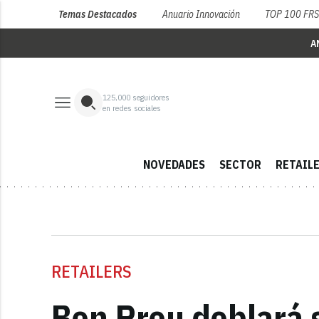
Temas Destacados
Anuario Innovación
TOP 100 FR
A
125,000
seguidores
en redes sociales
NOVEDADES
SECTOR
RETAIL
RETAILERS
Bon Preu doblará 