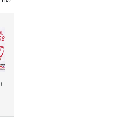
TICIA
r