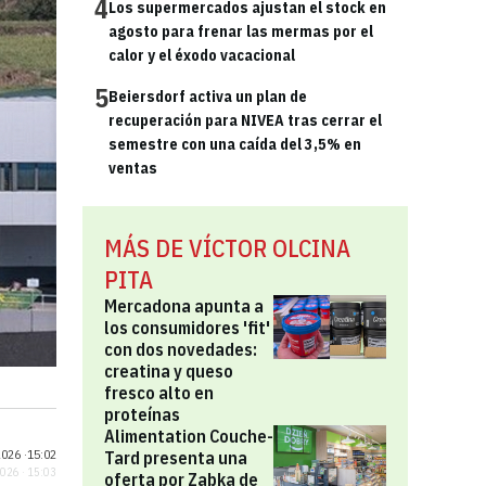
4
Los supermercados ajustan el stock en
agosto para frenar las mermas por el
calor y el éxodo vacacional
5
Beiersdorf activa un plan de
recuperación para NIVEA tras cerrar el
semestre con una caída del 3,5% en
ventas
MÁS DE VÍCTOR OLCINA
PITA
Mercadona apunta a
los consumidores 'fit'
con dos novedades:
creatina y queso
fresco alto en
proteínas
Alimentation Couche-
026 ·
15:02
Tard presenta una
2026 · 15:03
oferta por Zabka de