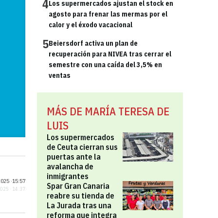
4
Los supermercados ajustan el stock en
agosto para frenar las mermas por el
calor y el éxodo vacacional
5
Beiersdorf activa un plan de
recuperación para NIVEA tras cerrar el
semestre con una caída del 3,5% en
ventas
MÁS DE MARÍA TERESA DE
LUIS
Los supermercados
de Ceuta cierran sus
puertas ante la
avalancha de
inmigrantes
025 ·
15:57
Spar Gran Canaria
2025 · 14:37
reabre su tienda de
La Jurada tras una
reforma que integra