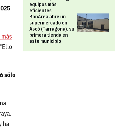
equipos más
025
,
eficientes
BonÀrea abre un
supermercado en
Ascó (Tarragona), su
primera tienda en
r más
este municipio
 "Ello
6 sólo
ena
raya.
y ha