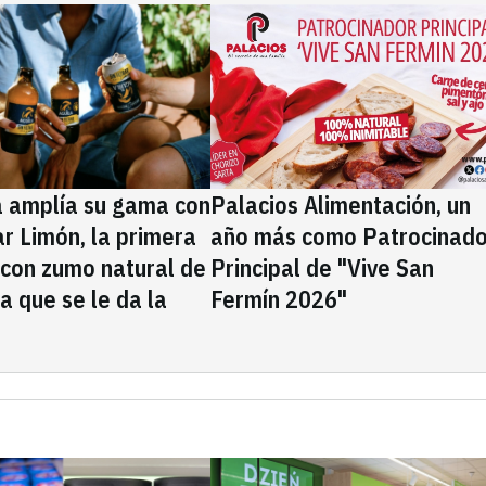
a amplía su gama con
Palacios Alimentación, un
rar Limón, la primera
año más como Patrocinado
 con zumo natural de
Principal de "Vive San
la que se le da la
Fermín 2026"