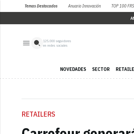
Temas Destacados
Anuario Innovación
TOP 100 FR
A
125,000
seguidores
en redes sociales
NOVEDADES
SECTOR
RETAIL
RETAILERS
Carrefour generar