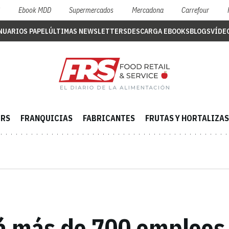
S
Ebook MDD
Supermercados
Mercadona
Carrefour
NUARIOS PAPEL
ÚLTIMAS NEWSLETTERS
DESCARGA EBOOKS
BLOGS
VÍDE
ERS
FRANQUICIAS
FABRICANTES
FRUTAS Y HORTALIZAS
á más de 700 empleos