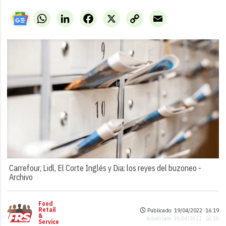
WhatsApp
LinkedIn
Facebook
X
Copy
Email
Link
Carrefour, Lidl, El Corte Inglés y Dia: los reyes del buzoneo -
Archivo
Food
Retail
Publicado: 19/04/2022 ·
16:19
&
Actualizado: 19/04/2022 · 16:19
Service